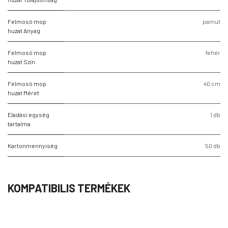
Felmosó mop
pamut
huzat Anyag
Felmosó mop
fehér
huzat Szín
Felmosó mop
40 cm
huzat Méret
Eladási egység
1 db
tartalma
Kartonmennyiség
50 db
KOMPATIBILIS TERMÉKEK