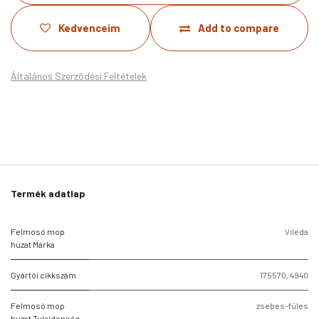
Kedvenceim
Add to compare
Általános Szerződési Feltételek
Termék adatlap
Felmosó mop
Vileda
huzat Márka
Gyártói cikkszám
175570
,
4940
Felmosó mop
zsebes-füles
huzat Tulajdonság