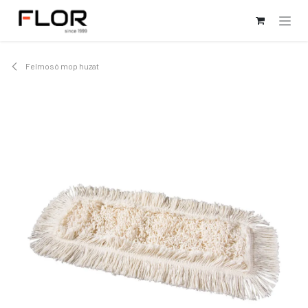
Kihagyás és továbblépés a tartalomhoz
Felmosó mop huzat